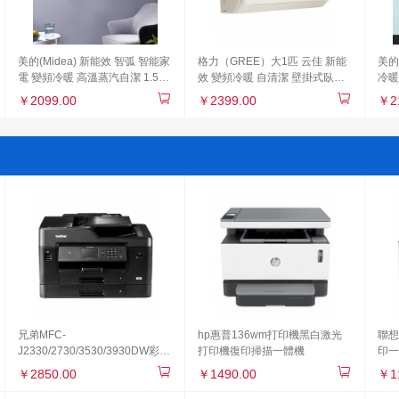
美的(Midea) 新能效 智弧 智能家
格力（GREE）大1匹 云佳 新能
美的(
電 變頻冷暖 高溫蒸汽自潔 1.5匹
效 變頻冷暖 自清潔 壁掛式臥室
冷暖
壁掛式空調KFR-35GW/N8MJA3
空調掛機(KFR-26GW/NhGc3B
壁掛
￥2099.00
￥2399.00
￥2
珊瑚玉色)
35G
兄弟MFC-
hp惠普136wm打印機黑白激光
聯想
J2330/2730/3530/3930DW彩色
打印機復印掃描一體機
印一
噴墨A3一體機
￥2850.00
￥1490.00
￥1