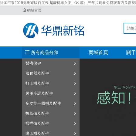
法国空乘2019无删减版百度云,超能机器女友,《凶器》,三年片观看免费观看西瓜影视剧
網站首頁
所有商品分類
商城首頁
關于
醫療保健
服務器及配件
打印機及配件
民用空調及配件
多功能一體機及配件
投影儀及配件
掃描儀及配件
復印機及配件