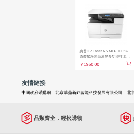
惠普HP Laser NS MFP 1005w
原裝加粉黑白激光多功能打印一
體機
￥1950.00
友情鏈接
中國政府采購網
北京華鼎新銘智能科技發展有限公司
北
品類齊全，輕松購物