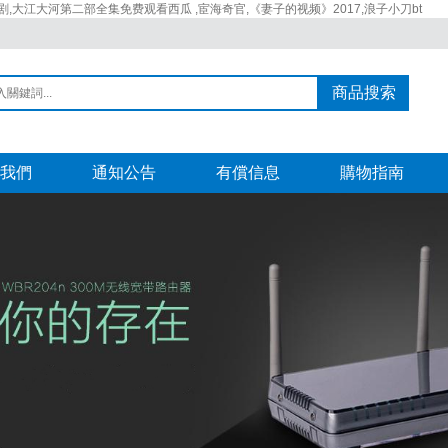
,大江大河第二部全集免费观看西瓜 ,宦海奇官,《妻子的视频》2017,浪子小刀bt
商品搜索
我們
通知公告
有償信息
購物指南