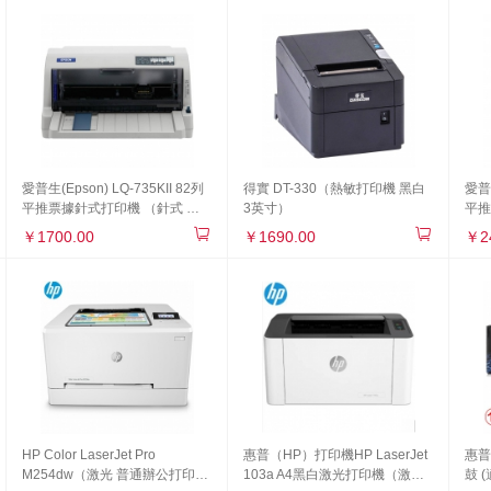
愛普生(Epson) LQ-735KII 82列
得實 DT-330（熱敏打印機 黑白
愛普生
平推票據針式打印機 （針式 票
3英寸）
平推
據打印機 黑白 A4）
打印
￥1700.00
￥1690.00
￥2
HP Color LaserJet Pro
惠普（HP）打印機HP LaserJet
惠普
M254dw（激光 普通辦公打印機
103a A4黑白激光打印機（激光
鼓 (