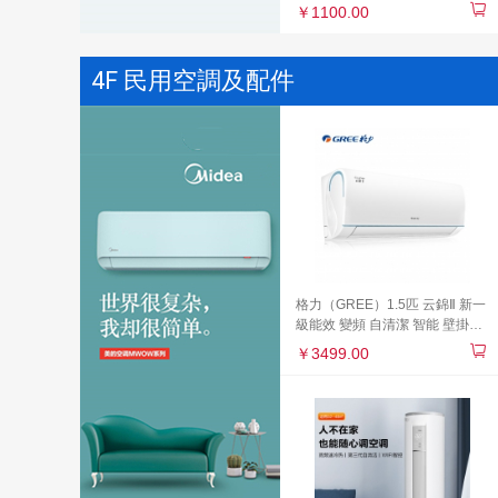
￥1100.00
4F 民用空調及配件
格力（GREE）1.5匹 云錦Ⅱ 新一
級能效 變頻 自清潔 智能 壁掛式
臥室空調掛機(KFR-
￥3499.00
35GW/NhAd1BAj)