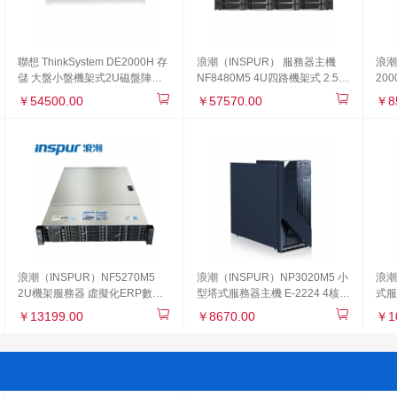
聯想 ThinkSystem DE2000H 存
浪潮（INSPUR） 服務器主機
浪潮
儲 大盤小盤機架式2U磁盤陣列
NF8480M5 4U四路機架式 2.5英
200
改配 小盤/雙控/4*10G
寸 固態硬盤 定制 雙顆金牌5117
SAS
￥54500.00
￥57570.00
￥8
iSCSI/4*1.2TB
14核2.0GHz 雙電 64G內存 6塊
銀河
1.2T硬盤 8204-2G
浪潮（INSPUR）NF5270M5
浪潮（INSPUR）NP3020M5 小
浪潮
2U機架服務器 虛擬化ERP數據
型塔式服務器主機 E-2224 4核
式服
庫 1顆至強3204 6核1.9G CPU
3.4Hz 16G內存1*1TB SATA硬盤
算主機
￥13199.00
￥8670.00
￥1
單電源 16G內存2塊1.2TB 10K
16G
SAS硬盤