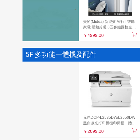
美的(Midea) 新能效 智行II 智能
家電 變頻冷暖 3匹客廳圓柱空調
立式柜機KFR-72LW/N8MJA3
￥4999.00
5F 多功能一體機及配件
兄弟DCP-L2535DW/L2550DW
黑白激光打印機復印掃描一體機
手機無線wifi網絡自動雙面打印
￥2099.00
高速辦公家用多功能