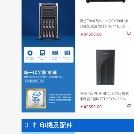
聯想ThinkSystem DE4000H存
儲機架式磁盤陣列柜 4*10Gb
iSCSI 16Gb FC接口 雙控16G緩
￥84599.00
存 8塊1.2TB硬盤RAID5
浪潮 INSPUR NP5570M5 塔式
服務器2顆INTELXEON 3204
32GB/硬盤2*1TB/RAID卡*1 無
￥42599.00
光驅/無系統/500W電源/無導軌
3F 打印機及配件