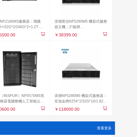
NF2180M3服務器：飛騰
浪潮英信NF5280M5 機架式服務
0+/32G*2/240G*2+1.2T
器主機：2*銀牌
*6/9361-8i-1G/800W雙電/
4210/64GB/12TB/RS0820P 2G
5500.00
￥38399.00
麒麟K
緩存/導軌/雙電源3年質保K
（INSPUR）NP5570M5塔
浪潮NF5280M5 機架式服務器：
務器電腦整機人工智能云計
至強金牌6254*2/32G*16/1.92T
 1*銅牌3204 6核 1.9G
SATA SSD*4/2G緩存陣列
0600.00
￥118000.00
內存 1塊2T SATA
卡/800W雙電/導軌K
查看更多