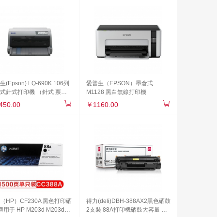
(Epson) LQ-690K 106列
愛普生（EPSON）墨倉式
式針式打印機 （針式 票據
M1128 黑白無線打印機
機 黑白 A3）
450.00
￥1160.00
（HP）CF230A 黑色打印硒
得力(deli)DBH-388AX2黑色硒鼓
適用于 HP M203d M203dn
2支裝 88A打印機硒鼓大容量 惠