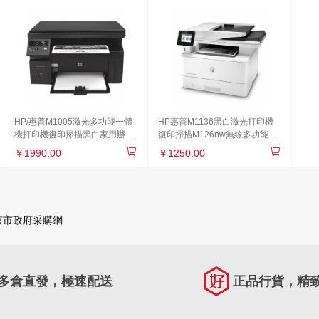
HP/惠普M1005激光多功能一體
HP惠普M1136黑白激光打印機
機打印機復印掃描黑白家用辦公
復印掃描M126nw無線多功能一
A4
體機
￥1990.00
￥1250.00
京市政府采購網
多倉直發，極速配送
正品行貨，精