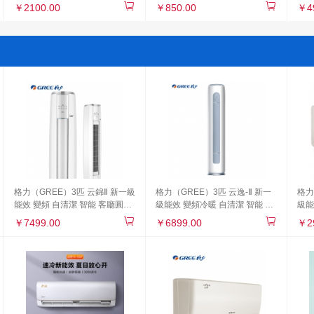
彩色 20-29）
普通辦公打印機 黑白 20-29）
M20
￥2100.00
￥850.00
￥4
列）
格力（GREE）3匹 云錦Ⅱ 新一級
格力（GREE）3匹 云逸-Ⅱ 新一
格力
能效 變頻 自清潔 智能 客廳圓柱
級能效 變頻冷暖 自清潔 智能 圓
級能
空調立式柜機(KFR-
柱空調立式柜機KFR-
空調
￥7499.00
￥6899.00
￥2
72LW/NhAa1BAj)
72LW/NhGm1BAj
珊瑚