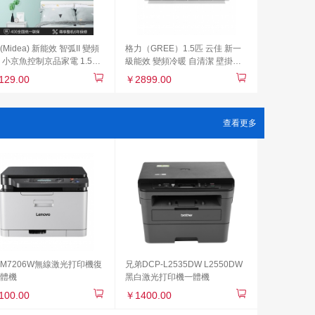
Midea) 新能效 智弧II 變頻
格力（GREE）1.5匹 云佳 新一
 小京魚控制京品家電 1.5匹
級能效 變頻冷暖 自清潔 壁掛式
式臥室智能空調掛機KFR-
空調掛機KFR-35GW/NhGc1B
129.00
￥2899.00
W/N8XJC3
查看更多
M7206W無線激光打印機復
兄弟DCP-L2535DW L2550DW
體機
黑白激光打印機一體機
100.00
￥1400.00