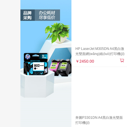
HP LaserJet M305DN A4黑白激
光雙面網(wǎng)絡(luò)打印機(jī)
￥2450.00
奔圖P3301DN A4黑白激光雙面
打印機(jī)