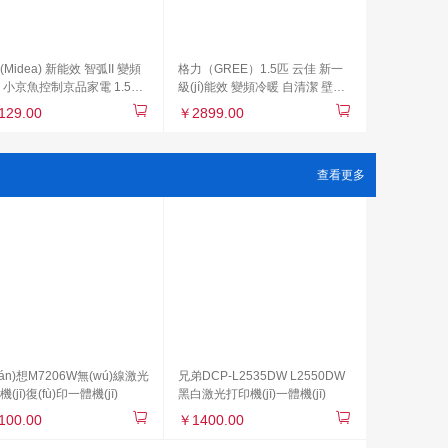
Midea) 新能效 智弧II 變頻
格力（GREE）1.5匹 云佳 新一
 小京魚控制京品家電 1.5匹
級(jí)能效 變頻冷暖 自清潔 壁掛
式臥室智能空調(diào)掛機
式空調(diào)掛機(jī)KFR-
129.00
￥2899.00
)KFR-35GW/N8XJC3
35GW/NhGc1B
查看更多
ián)想M7206W無(wú)線激光
兄弟DCP-L2535DW L2550DW
(jī)復(fù)印一體機(jī)
黑白激光打印機(jī)一體機(jī)
100.00
￥1400.00