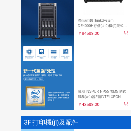
聯(lián)想ThinkSystem
DE4000H存儲(chǔ)機(jī)架式磁
盤陣列柜 4*10Gb iSCSI 16Gb
￥84599.00
FC接口 雙控16G緩存 8塊1.2TB
硬盤RAID5
浪潮 INSPUR NP5570M5 塔式
服務(wù)器2顆INTELXEON
3204 32GB/硬盤2*1TB/RAID卡
￥42599.00
*1 無(wú)光驅(qū)/無(wú)系統
(tǒng)/500W電源/無(wú)導(dǎo)
軌
3F 打印機(jī)及配件