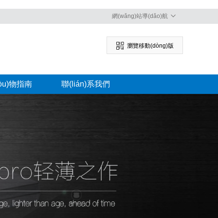
網(wǎng)站導(dǎo)航
瀏覽移動(dòng)版
òu)物指南
聯(lián)系我們