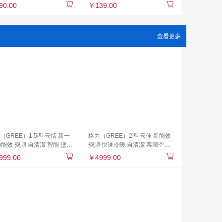
3dw M227fdn M227fdw系
惠普P1108 P1106 P1007
90.00
￥139.00
M1136 M1213nf M1216nfh
查看更多
（GREE）1.5匹 云恬 新一
格力（GREE）2匹 云佳 新能效
jí)能效 變頻 自清潔 智能 壁掛
變頻 快速冷暖 自清潔 客廳空調
(diào)掛機(jī)(KFR-
(diào)立式方形柜機(jī)(KFR-
999.00
￥4999.00
GW/NhAe1BG珊瑚玉)
50LW/NhGa3B)