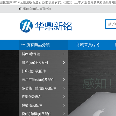
法国空乘2019无删减版百度云,超能机器女友,《凶器》,三年片观看免费观看西瓜影视剧
網(wǎng)站首頁(yè)
所有商品分類
商城首頁(yè)
醫(yī)療保健
服務(wù)器及配件
打印機(jī)及配件
民用空調(diào)及配件
多功能一體機(jī)及配件
投影儀及配件
掃描儀及配件
復(fù)印機(jī)及配件