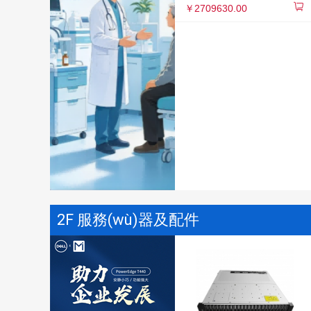
￥2709630.00
2F 服務(wù)器及配件