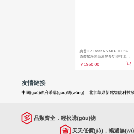
印高速辦公家用多功能
惠普HP Laser NS MFP 1005w
原裝加粉黑白激光多功能打印一
體機(jī)
￥1950.00
友情鏈接
中國(guó)政府采購(gòu)網(wǎng)
北京華鼎新銘智能科技發(
品類齊全，輕松購(gòu)物
天天低價(jià)，暢選無(wú