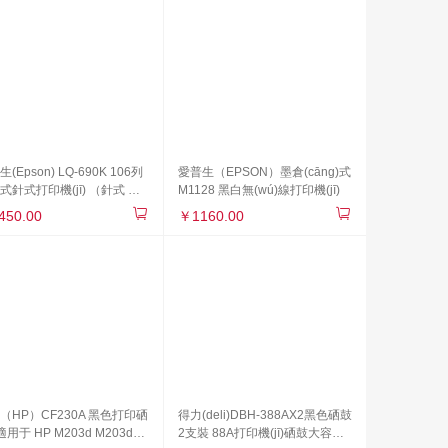
(Epson) LQ-690K 106列
愛普生（EPSON）墨倉(cāng)式
式針式打印機(jī) （針式 票
M1128 黑白無(wú)線打印機(jī)
ù)打印機(jī) 黑白 A3）
450.00
￥1160.00
（HP）CF230A 黑色打印硒
得力(deli)DBH-388AX2黑色硒鼓
適用于 HP M203d M203dn
2支裝 88A打印機(jī)硒鼓大容量