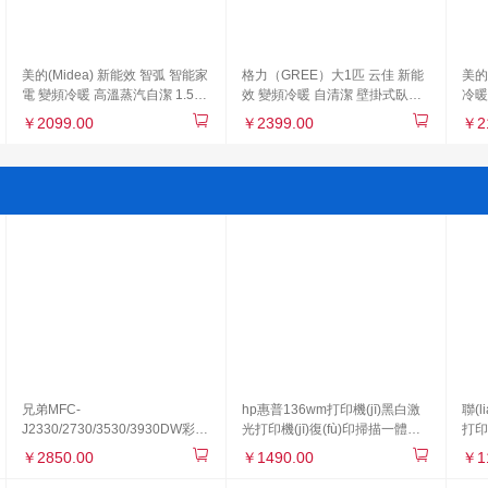
美的(Midea) 新能效 智弧 智能家
格力（GREE）大1匹 云佳 新能
美的(
電 變頻冷暖 高溫蒸汽自潔 1.5匹
效 變頻冷暖 自清潔 壁掛式臥室
冷暖
壁掛式空調(diào)KFR-
空調(diào)掛機(jī)(KFR-
壁掛
￥2099.00
￥2399.00
￥2
35GW/N8MJA3
26GW/NhGc3B 珊瑚玉色)
(jī
兄弟MFC-
hp惠普136wm打印機(jī)黑白激
聯(l
J2330/2730/3530/3930DW彩色
光打印機(jī)復(fù)印掃描一體機
打印機
噴墨A3一體機(jī)
(jī)
￥2850.00
￥1490.00
￥1