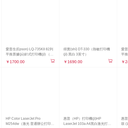
愛普生(Epson) LQ-735KII 82列
得實(shí) DT-330（熱敏打印機
愛普生
平推票據(jù)針式打印機(jī) （針
(jī) 黑白 3英寸）
平推
式 票據(jù)打印機(jī) 黑白 A4）
據(j
￥1700.00
￥1690.00
￥2
HP Color LaserJet Pro
惠普（HP）打印機(jī)HP
惠普
M254dw（激光 普通辦公打印機
LaserJet 103a A4黑白激光打印
鼓 (