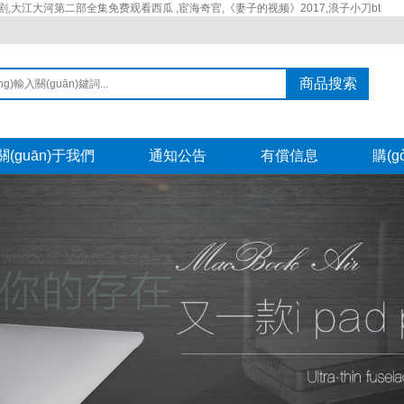
,大江大河第二部全集免费观看西瓜 ,宦海奇官,《妻子的视频》2017,浪子小刀bt
商品搜索
關(guān)于我們
通知公告
有償信息
購(g