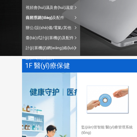
視頻會(huì)議及會(huì)議室
音頻系統(tǒng)
商用空調(diào)及配件
辦公/設(shè)備/電氣/其他
臺(tái)式計(jì)算機(jī)及配件
計(jì)算機(jī)網(wǎng)絡(luò)
設(shè)備及配件
1F 醫(yī)療保健
監(jiān)管智能 醫(yī)療管理系統
(tǒng)