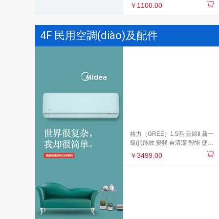
￥1100.00
4F 民用空調(diào)及配件
格力（GREE）1.5匹 云錦Ⅱ 新一
級(jí)能效 變頻 自清潔 智能 壁掛
式臥室空調(diào)掛機(jī)(KFR-
￥3499.00
35GW/NhAd1BAj)