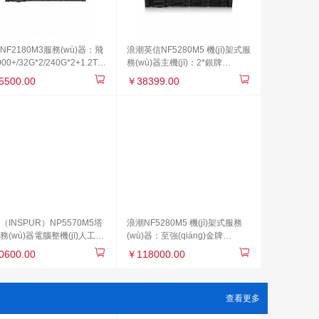
NF2180M3服務(wù)器：飛
浪潮英信NF5280M5 機(jī)架式服
00+/32G*2/240G*2+1.2T
務(wù)器主機(jī)：2*銀牌
*6/9361-8i-1G/800W雙電/
4210/64GB/12TB/RS0820P 2G
5500.00
￥38399.00
麒麟K
緩存/導(dǎo)軌/雙電源3年質(zhì)
保K
（INSPUR）NP5570M5塔
浪潮NF5280M5 機(jī)架式服務
務(wù)器電腦整機(jī)人工智
(wù)器：至強(qiáng)金牌
(jì)算主機(jī) 1*銅牌3204
6254*2/32G*16/1.92T SATA
0600.00
￥118000.00
1.9G 16G內(nèi)存 1塊2T
SSD*4/2G緩存陣列卡/800W雙
A
電/導(dǎo)軌K
查看更多