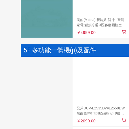
美的(Midea) 新能效 智行II 智能
家電 變頻冷暖 3匹客廳圓柱空調
(diào)立式柜機(jī)KFR-
￥4999.00
72LW/N8MJA3
5F 多功能一體機(jī)及配件
兄弟DCP-L2535DW/L2550DW
黑白激光打印機(jī)復(fù)印掃描
一體機(jī)手機(jī)無(wú)線wifi網
￥2099.00
(wǎng)絡(luò)自動(dòng)雙面打