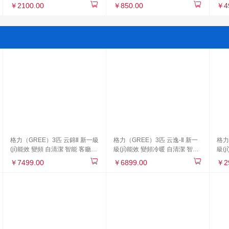
(jī) 彩色 20-29）
機(jī)（激光 普通辦公打印機(jī)
M20
￥2100.00
￥850.00
￥4
黑白 20-29）
列）
格力（GREE）3匹 云錦Ⅱ 新一級
格力（GREE）3匹 云逸-Ⅱ 新一
格力
(jí)能效 變頻 自清潔 智能 客廳圓
級(jí)能效 變頻冷暖 自清潔 智能
級(
柱空調(diào)立式柜機(jī)(KFR-
圓柱空調(diào)立式柜機(jī)KFR-
式空調
￥7499.00
￥6899.00
￥2
72LW/NhAa1BAj)
72LW/NhGm1BAj
35