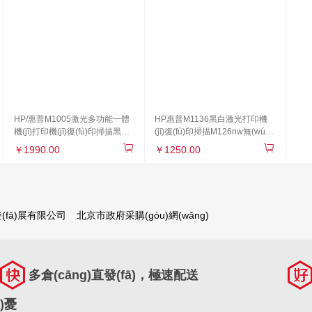
HP/惠普M1005激光多功能一體
HP惠普M1136黑白激光打印機
機(jī)打印機(jī)復(fù)印掃描黑白
(jī)復(fù)印掃描M126nw無(wú)
家用辦公A4
線多功能一體機(jī)
￥1990.00
￥1250.00
fā)展有限公司
北京市政府采購(gòu)網(wǎng)
多倉(cāng)直發(fā)，極速配送
)憂