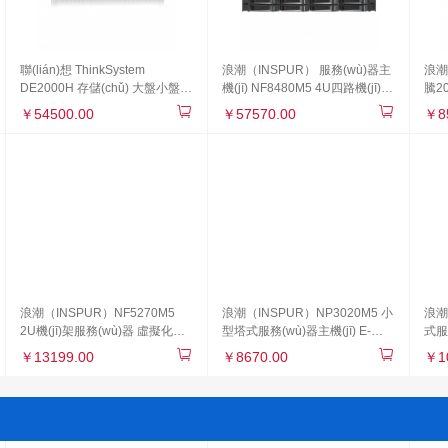
聯(lián)想 ThinkSystem
浪潮（INSPUR） 服務(wù)器主
浪潮
DE2000H 存儲(chǔ) 大盤小盤機
機(jī) NF8480M5 4U四路機(jī)架
騰20
(jī)架式2U磁盤陣列 改配 小盤/雙
式 2.5英寸 固態(tài)硬盤 定制 雙
SAS
￥54500.00
￥57570.00
￥8
控/4*10G iSCSI/4*1.2TB
顆金牌5117 14核2.0GHz 雙電
銀河
64G內(nèi)存 6塊1.2T硬盤
8204-2G
浪潮（INSPUR）NF5270M5
浪潮（INSPUR）NP3020M5 小
浪潮
2U機(jī)架服務(wù)器 虛擬化
型塔式服務(wù)器主機(jī) E-
式服
ERP數(shù)據(jù)庫(kù) 1顆至
2224 4核3.4Hz 16G內(nèi)存
能云計
￥13199.00
￥8670.00
￥1
強(qiáng)3204 6核1.9G CPU單
1*1TB SATA硬盤
6核 
電源 16G內(nèi)存2塊1.2TB
SAT
10K SAS硬盤